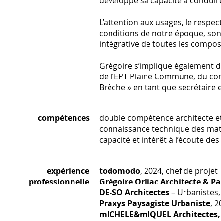
développé sa capacité à condui
L’attention aux usages, le respec
conditions de notre époque, sont
intégrative de toutes les compos
Grégoire s’implique également d
de l’EPT Plaine Commune, du comité
Brèche » en tant que secrétaire 
compétences
double compétence architecte et
connaissance technique des mat
capacité et intérêt à l’écoute d
expérience
todomodo
, 2024, chef de projet
professionnelle
Grégoire Orliac Architecte & P
DE-SO Architectes
– Urbanistes,
Praxys Paysagiste Urbaniste
, 
mICHELE&mIQUEL Architectes, 