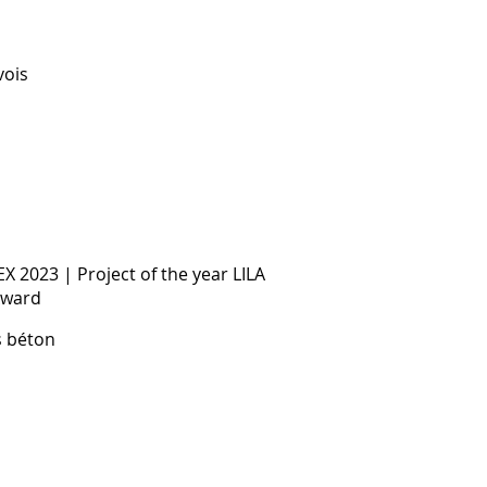
vois
EX 2023 | Project of the year LILA
Award
s béton