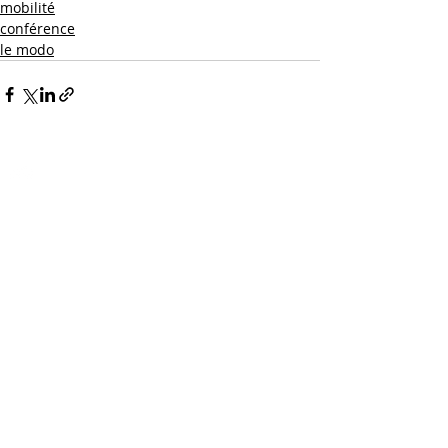
mobilité
conférence
le modo
suivez-nous
contactez-nous
10 rue Doudeauville
75018 Paris, France
tél. : 06 22 18 83 50
@
mail : contact@todomodo.fr
laissez-nous vos coordonnées
inscrit au Tableau Régional de
l'Ordre des