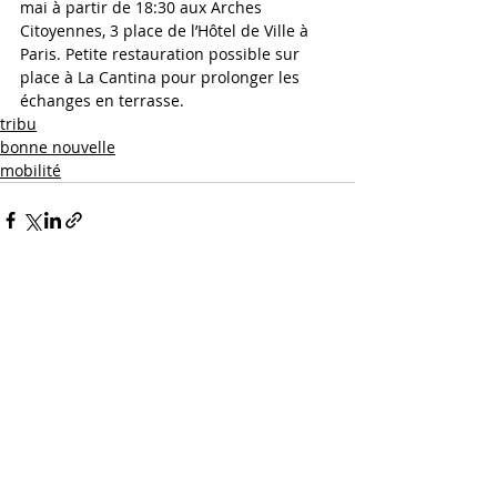
mai à partir de 18:30 aux Arches 
Citoyennes, 3 place de l’Hôtel de Ville à 
Paris. Petite restauration possible sur 
place à La Cantina pour prolonger les 
échanges en terrasse. 
tribu
bonne nouvelle
mobilité
suivez-nous
contactez-nous
10 rue Doudeauville
75018 Paris, France
tél. : 06 22 18 83 50