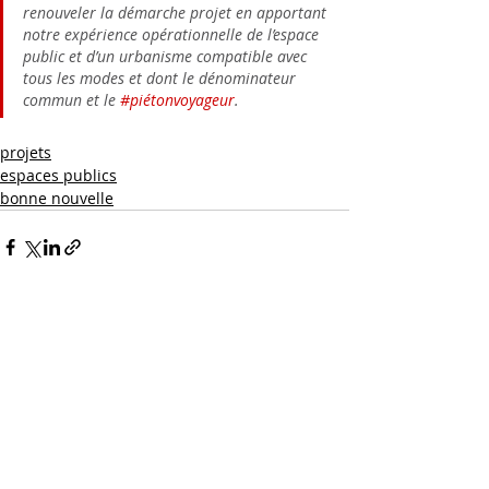
renouveler la démarche projet en apportant 
notre expérience opérationnelle de l’espace 
public et d’un urbanisme compatible avec 
tous les modes et dont le dénominateur 
commun et le 
#piétonvoyageur
. 
projets
espaces publics
bonne nouvelle
suivez-nous
contactez-nous
10 rue Doudeauville
75018 Paris, France
tél. : 06 22 18 83 50