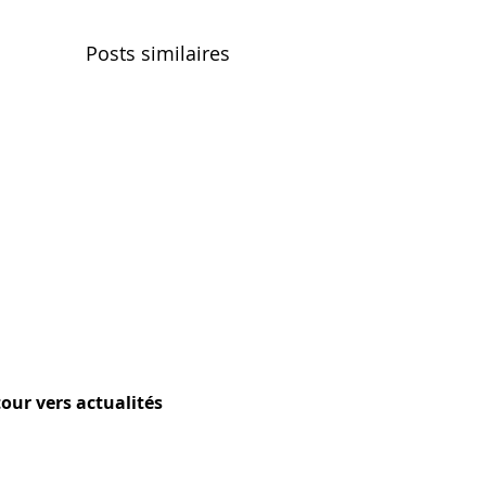
Posts similaires
tour vers actualités
contactez-nous