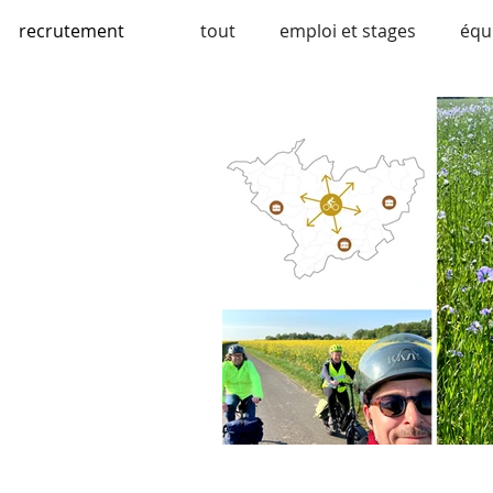
recrutement
tout
emploi et stages
équ
espaces publics
mobilité
bhns et bus
engagement