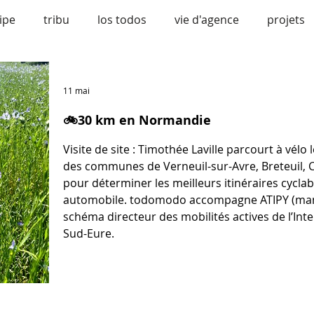
ipe
tribu
los todos
vie d'agence
projets
vélo
bonne nouvelle
urbanisme
confére
11 mai
🚲30 km en Normandie
Visite de site : Timothée Laville parcourt à vél
des communes de Verneuil-sur-Avre, Breteuil, C
pour déterminer les meilleurs itinéraires cyclab
automobile. todomodo accompagne ATIPY (mandataire) pour concevoir le
schéma directeur des mobilités actives de l’I
Sud-Eure.