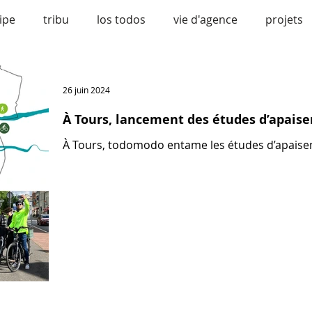
ipe
tribu
los todos
vie d'agence
projets
vélo
bonne nouvelle
urbanisme
confére
26 juin 2024
À Tours, lancement des études d’apais
À Tours, todomodo entame les études d’apaiseme