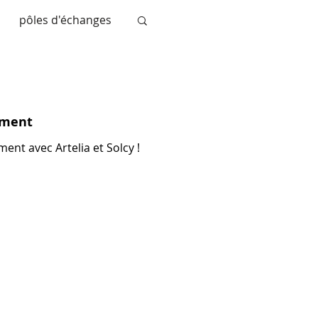
pôles d'échanges
nce
le modo
ement
nt avec Artelia et Solcy !