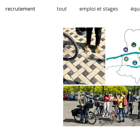
recrutement
tout
emploi et stages
équ
espaces publics
mobilité
bhns et bus
engagement