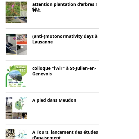
attention plantation d’arbres ! 🌳
🚧⚠️
(anti-)motonormativity days à
Lausanne
colloque "l'Air" à St-Julien-en-
Genevois
À pied dans Meudon
À Tours, lancement des études
d’apaisement