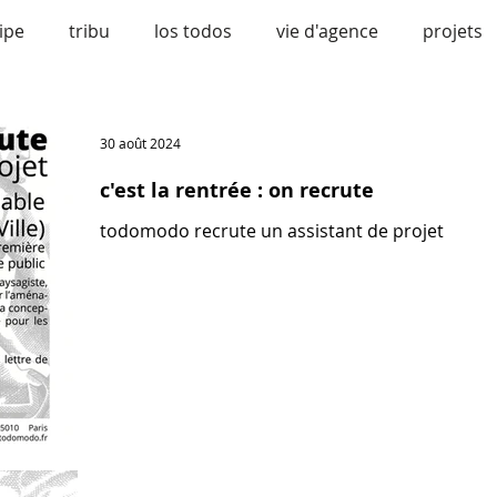
ipe
tribu
los todos
vie d'agence
projets
vélo
bonne nouvelle
urbanisme
confére
30 août 2024
c'est la rentrée : on recrute
todomodo recrute un assistant de projet