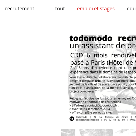
recrutement
tout
emploi et stages
équ
espaces publics
mobilité
bhns et bus
engagement