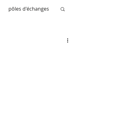
pôles d'échanges
nce
le modo